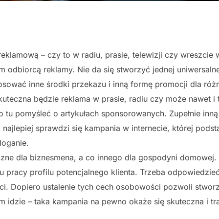
lamową – czy to w radiu, prasie, telewizji czy wreszcie w
m odbiorcą reklamy. Nie da się stworzyć jednej uniwersalne
sować inne środki przekazu i inną formę promocji dla róż
kuteczna będzie reklama w prasie, radiu czy może nawet i 
o tu pomyśleć o artykułach sponsorowanych. Zupełnie inną 
j najlepiej sprawdzi się kampania w internecie, której pod
loganie.
zne dla biznesmena, a co innego dla gospodyni domowej. 
 pracy profilu potencjalnego klienta. Trzeba odpowiedzieć 
j płci. Dopiero ustalenie tych cech osobowości pozwoli st
ym idzie – taka kampania na pewno okaże się skuteczna i tr