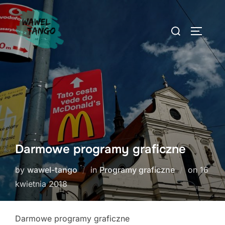
Skip
to
Search
TOGGLE
content
for:
Darmowe programy graficzne
Poste
by
wawel-tango
in
Programy graficzne
on
16
on
kwietnia 2018
Darmowe programy graficzne